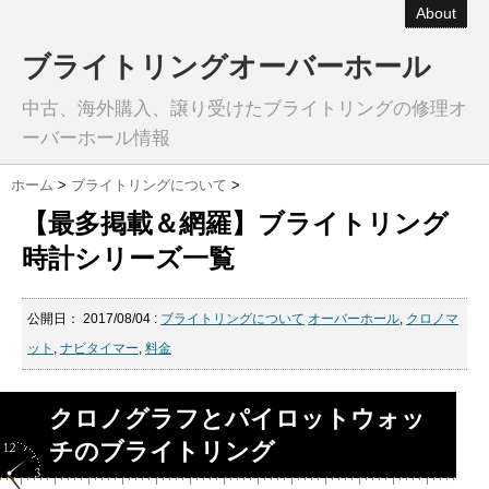
About
ブライトリングオーバーホール
中古、海外購入、譲り受けたブライトリングの修理オ
ーバーホール情報
ホーム
>
ブライトリングについて
>
【最多掲載＆網羅】ブライトリング
時計シリーズ一覧
公開日：
2017/08/04
:
ブライトリングについて
オーバーホール
,
クロノマ
ット
,
ナビタイマー
,
料金
クロノグラフとパイロットウォッ
チのブライトリング