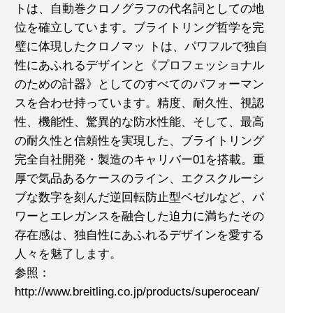
トは、自動巻クロノグラフの代名詞としての地
位を確立しています。ブライトリング哲学を完
璧に体現したクロノマッ トは、パワフルで独自
性にあふれるデザインと《プロフェッショナル
のための計器》としてのすべてのパフォーマン
スを合わせ持っています。精度、耐久性、視認
性、機能性、驚異的な防水性能、そして、最高
の耐久性と信頼性を実現した、ブライトリング
完全自社開発・製造のキャリバー01を搭載。重
厚で気品あるケースのライン、エクスクルーシ
ブな数字を刻んだ逆回転防止型ベゼルなど、パ
ワーとエレガンスを融合した迫力に満ちたその
存在感は、独自性にあふれるデザインを愛する
人々を魅了します。
参照：
http://www.breitling.co.jp/products/superocean/